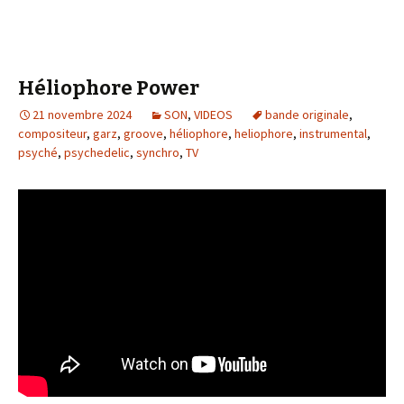
Héliophore Power
21 novembre 2024
SON
,
VIDEOS
bande originale
,
compositeur
,
garz
,
groove
,
héliophore
,
heliophore
,
instrumental
,
psyché
,
psychedelic
,
synchro
,
TV