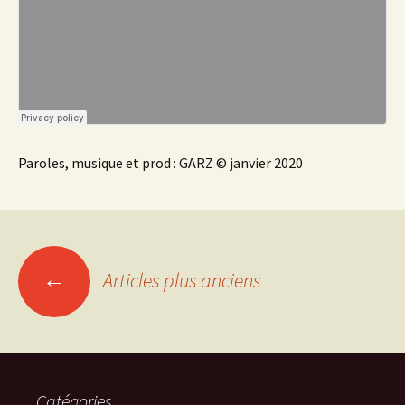
Paroles, musique et prod : GARZ © janvier 2020
Navigation
←
Articles plus anciens
des
articles
Catégories