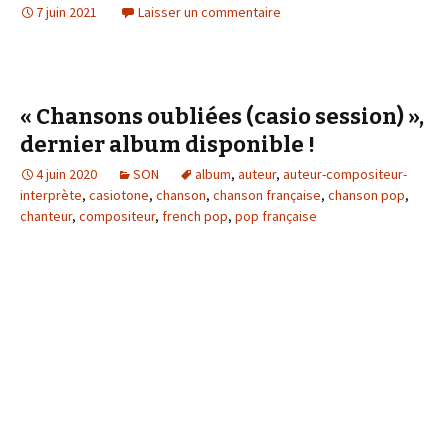
7 juin 2021
Laisser un commentaire
« Chansons oubliées (casio session) »,
dernier album disponible !
4 juin 2020
SON
album
,
auteur
,
auteur-compositeur-
interprète
,
casiotone
,
chanson
,
chanson française
,
chanson pop
,
chanteur
,
compositeur
,
french pop
,
pop française