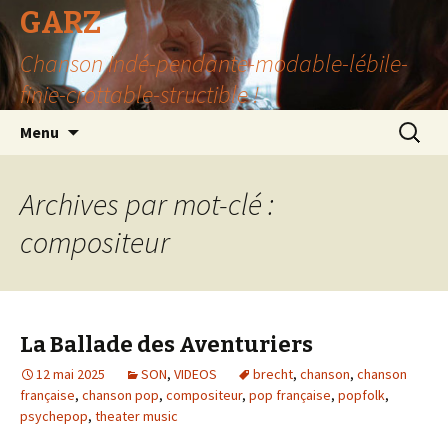
GARZ
Chanson Indé-pendante-modable-lébile-
finie-crottable-structible !
Aller
Recherc
Menu
au
contenu
Archives par mot-clé :
compositeur
La Ballade des Aventuriers
12 mai 2025
SON
,
VIDEOS
brecht
,
chanson
,
chanson
française
,
chanson pop
,
compositeur
,
pop française
,
popfolk
,
psychepop
,
theater music