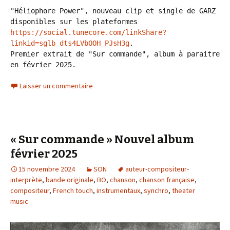
"Héliophore Power", nouveau clip et single de GARZ 
disponibles sur les plateformes 
https://social.tunecore.com/linkShare?
linkid=sglb_dts4LVbOOH_PJsH3g
. 

Premier extrait de "Sur commande", album à paraitre 
en février 2025.
Laisser un commentaire
« Sur commande » Nouvel album
février 2025
15 novembre 2024
SON
auteur-compositeur-
interprète
,
bande originale
,
BO
,
chanson
,
chanson française
,
compositeur
,
French touch
,
instrumentaux
,
synchro
,
theater
music