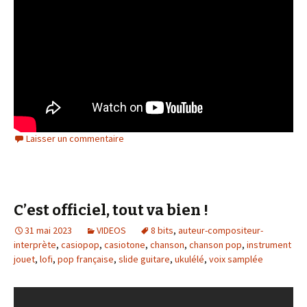
Laisser un commentaire
C’est officiel, tout va bien !
31 mai 2023
VIDEOS
8 bits
,
auteur-compositeur-
interprète
,
casiopop
,
casiotone
,
chanson
,
chanson pop
,
instrument
jouet
,
lofi
,
pop française
,
slide guitare
,
ukulélé
,
voix samplée