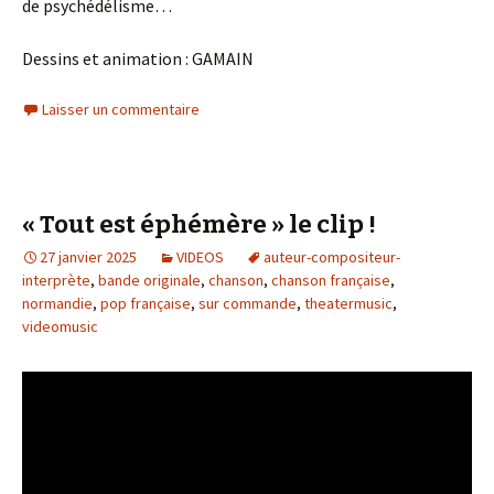
de psychédélisme…
Dessins et animation : GAMAIN
Laisser un commentaire
« Tout est éphémère » le clip !
27 janvier 2025
VIDEOS
auteur-compositeur-
interprète
,
bande originale
,
chanson
,
chanson française
,
normandie
,
pop française
,
sur commande
,
theatermusic
,
videomusic