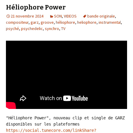
Héliophore Power
21 novembre 2024
SON
,
VIDEOS
bande originale
,
compositeur
,
garz
,
groove
,
héliophore
,
heliophore
,
instrumental
,
psyché
,
psychedelic
,
synchro
,
TV
"Héliophore Power", nouveau clip et single de GARZ 
disponibles sur les plateformes 
https://social.tunecore.com/linkShare?