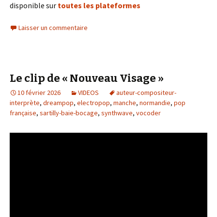
disponible sur
toutes les plateformes
Laisser un commentaire
Le clip de « Nouveau Visage »
10 février 2026
VIDEOS
auteur-compositeur-
interprète
,
dreampop
,
electropop
,
manche
,
normandie
,
pop
française
,
sartilly-baie-bocage
,
synthwave
,
vocoder