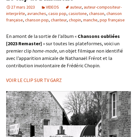
27 mars 2023
VIDEOS
auteur
,
auteur-compositeur-
interprète
,
avranches
,
casio pop
,
casiotone
,
chanson
,
chanson
française
,
chanson pop
,
chanteur
,
chopin
,
manche
,
pop française
En amont de la sortie de l’album «
Chansons oubliées
[2023 Remaster]
» sur toutes les plateformes, voici un
premier clip
home-made
, un objet filmique non identifié
avec l’apparition amicale de Nathanaël Frérot et la
contribution involontaire de Frédéric Chopin.
VOIR LE CLIP SUR TV GARZ