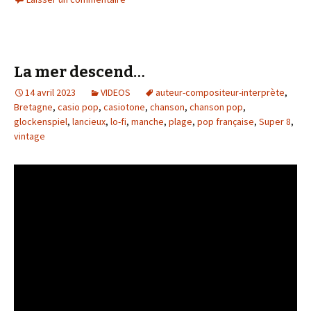
La mer descend…
14 avril 2023
VIDEOS
auteur-compositeur-interprète
,
Bretagne
,
casio pop
,
casiotone
,
chanson
,
chanson pop
,
glockenspiel
,
lancieux
,
lo-fi
,
manche
,
plage
,
pop française
,
Super 8
,
vintage