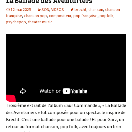
La Ballade des Aventuriers
12 mai 2025
SON
,
VIDEOS
brecht
,
chanson
,
chanson
française
,
chanson pop
,
compositeur
,
pop française
,
popfolk
,
psychepop
,
theater music
Troisième extrait de l’album « Sur Commande », « La Ballade
des Aventuriers » fut composée pour un spectacle inspiré de
Brecht. C’est une ballade pour une balade ! Et pour Garz, un
retour au format chanson, pop folk, avec toujours un brin