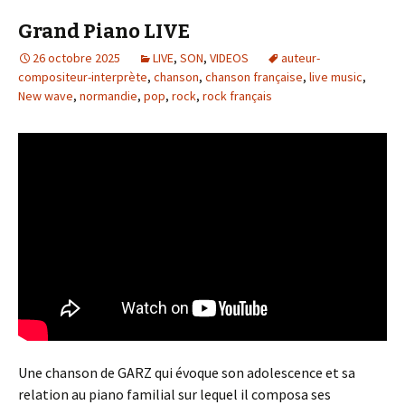
Grand Piano LIVE
26 octobre 2025
LIVE
,
SON
,
VIDEOS
auteur-
compositeur-interprète
,
chanson
,
chanson française
,
live music
,
New wave
,
normandie
,
pop
,
rock
,
rock français
Une chanson de GARZ qui évoque son adolescence et sa
relation au piano familial sur lequel il composa ses