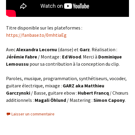
Titre disponible sur les plateformes :
https://fanbase.to/0mhtiaEg
Avec
Alexandra Lecornu
(danse) et
Garz
. Réalisation :
Jérémie Fabre
/ Montage :
Ed Wood
. Merci à
Dominique
Lemoussu
pour sa contribution à la conception du clip.
Paroles, musique, programmation, synthétiseurs, vocoder,
guitare électrique, mixage :
GARZ
aka Matthieu
Garczynski
/ Basse, guitare ebow :
Hubert Francq
/ Chœurs
additionnels :
Magali Öhlund
/ Mastering :
Simon Capony
.
Laisser un commentaire