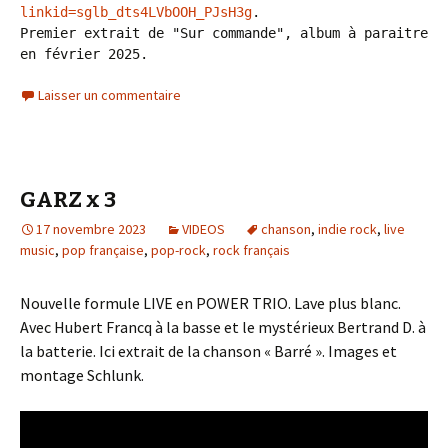
linkid=sglb_dts4LVbOOH_PJsH3g
. 

Premier extrait de "Sur commande", album à paraitre 
en février 2025.
Laisser un commentaire
GARZ x 3
17 novembre 2023
VIDEOS
chanson
,
indie rock
,
live
music
,
pop française
,
pop-rock
,
rock français
Nouvelle formule LIVE en POWER TRIO. Lave plus blanc.
Avec Hubert Francq à la basse et le mystérieux Bertrand D. à
la batterie. Ici extrait de la chanson « Barré ». Images et
montage Schlunk.