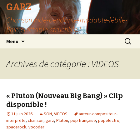
GARZ
Chanson Indé-pendante-modable-lébile-
finie-crottable-structible !
Aller
Recherc
Menu
au
contenu
Archives de catégorie : VIDEOS
« Pluton (Nouveau Big Bang) » Clip
disponible !
11 juin 2026
SON
,
VIDEOS
auteur-compositeur-
interprète
,
chanson
,
garz
,
Pluton
,
pop française
,
popelectro
,
spacerock
,
vocoder