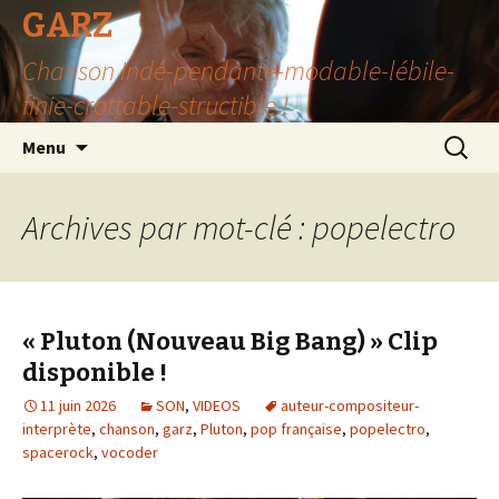
GARZ
Chanson Indé-pendante-modable-lébile-
finie-crottable-structible !
Aller
Recherc
Menu
au
contenu
Archives par mot-clé : popelectro
« Pluton (Nouveau Big Bang) » Clip
disponible !
11 juin 2026
SON
,
VIDEOS
auteur-compositeur-
interprète
,
chanson
,
garz
,
Pluton
,
pop française
,
popelectro
,
spacerock
,
vocoder