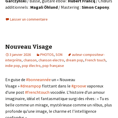
Garczynski
/ Basse, guitare ebow :
Hubert Francq
/ Chœurs
additionnels :
Magali Öhlund
/ Mastering :
Simon Capony
.
Laisser un commentaire
Nouveau Visage
3 janvier 2026
PHOTOS
,
SON
auteur-compositeur-
interprète
,
chanson
,
chanson electro
,
dream pop
,
French touch
,
indie pop
,
pop électro
,
pop française
En guise de
#bonneannée
un « Nouveau
Visage »
#dreampop
flottant dans le
#groove
vaporeux
d’une post
#frenchtouch
vocodée. L’histoire d’un amour
imaginaire, idéal et fantasmatique surgi des rêves : « Tu es
belle comme un mirage, mystérieuse comme un rébus, plus
profonde qu’une image, le charme et l’intelligence
confondus ».