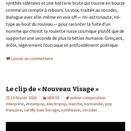
synthés sidérales et une batterie brute qui tourne en boucle
comme un compte à rebours. La voix, traitée au vocoder,
dialogue avec elle-même en voix off — mi-astronaute, mi-
type au bout du rouleau — pour raconter la fuite d’un
homme qui choisit la roulette russe cosmique plutôt que de
supporter une seconde de plus la bêtise humaine. Grinçant,
drôle, légèrement foutraque et profondément poétique.
Laisser un commentaire
Le clip de « Nouveau Visage »
10 février 2026
VIDEOS
auteur-compositeur-
interprète
,
dreampop
,
electropop
,
manche
,
normandie
,
pop
française
,
sartilly-baie-bocage
,
synthwave
,
vocoder