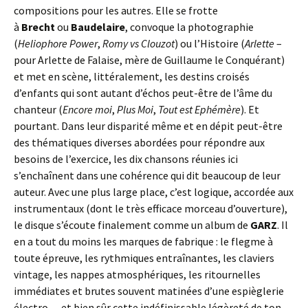
compositions pour les autres. Elle se frotte
à
Brecht
ou
Baudelaire
, convoque la photographie
(
Heliophore Power
,
Romy vs Clouzot
) ou l’Histoire (
Arlette
–
pour Arlette de Falaise, mère de Guillaume le Conquérant)
et met en scène, littéralement, les destins croisés
d’enfants qui sont autant d’échos peut-être de l’âme du
chanteur (
Encore moi
,
Plus Moi
,
Tout est Ephémère
). Et
pourtant. Dans leur disparité même et en dépit peut-être
des thématiques diverses abordées pour répondre aux
besoins de l’exercice, les dix chansons réunies ici
s’enchaînent dans une cohérence qui dit beaucoup de leur
auteur. Avec une plus large place, c’est logique, accordée aux
instrumentaux (dont le très efficace morceau d’ouverture),
le disque s’écoute finalement comme un album de
GARZ
. Il
en a tout du moins les marques de fabrique : le flegme à
toute épreuve, les rythmiques entraînantes, les claviers
vintage, les nappes atmosphériques, les ritournelles
immédiates et brutes souvent matinées d’une espièglerie
électro… et bien sûr cette indéfinissable légèreté de ton,