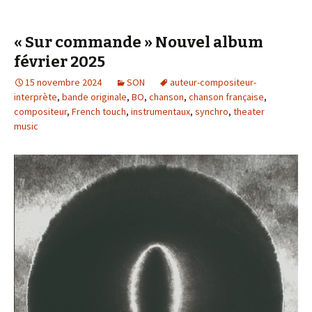
« Sur commande » Nouvel album
février 2025
15 novembre 2024
SON
auteur-compositeur-
interprète
,
bande originale
,
BO
,
chanson
,
chanson française
,
compositeur
,
French touch
,
instrumentaux
,
synchro
,
theater
music