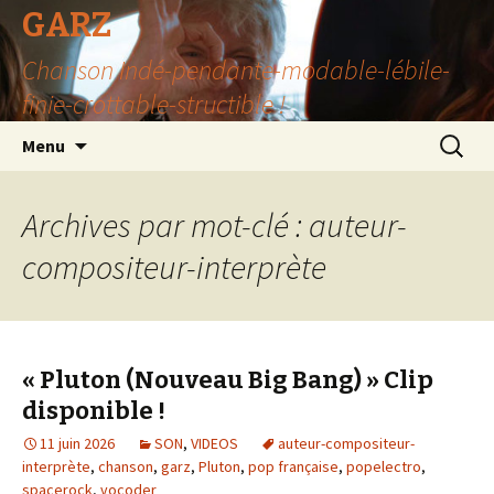
GARZ
Chanson Indé-pendante-modable-lébile-
finie-crottable-structible !
Aller
Recherc
Menu
au
contenu
Archives par mot-clé : auteur-
compositeur-interprète
« Pluton (Nouveau Big Bang) » Clip
disponible !
11 juin 2026
SON
,
VIDEOS
auteur-compositeur-
interprète
,
chanson
,
garz
,
Pluton
,
pop française
,
popelectro
,
spacerock
,
vocoder