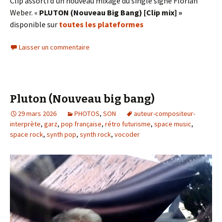
Clip assorti d’un nouveau mixage du single signé Florian
Weber. «
PLUTON (Nouveau Big Bang) [Clip mix] »
disponible sur
toutes les plateformes
Laisser un commentaire
Pluton (Nouveau big bang)
29 mars 2026
PHOTOS
,
SON
auteur-compositeur-
interprète
,
garz
,
pop française
,
rétro futurisme
,
space music
,
space rock
,
synth pop
,
synth rock
,
vocoder