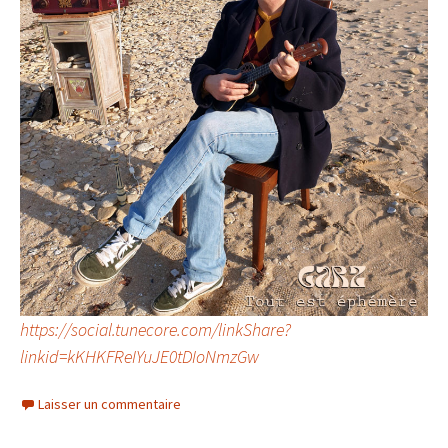
https://social.tunecore.com/linkShare?
linkid=kKHKFReIYuJE0tDIoNmzGw
Laisser un commentaire