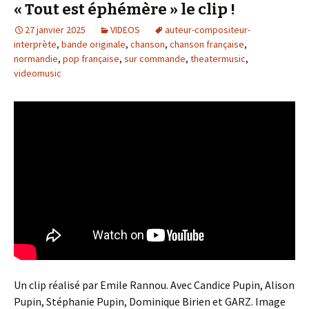
« Tout est éphémère » le clip !
27 janvier 2025
VIDEOS
auteur-compositeur-
interprète
,
bande originale
,
chanson
,
chanson française
,
normandie
,
pop française
,
sur commande
,
theatermusic
,
videomusic
Un clip réalisé par Emile Rannou. Avec Candice Pupin, Alison
Pupin, Stéphanie Pupin, Dominique Birien et GARZ. Image