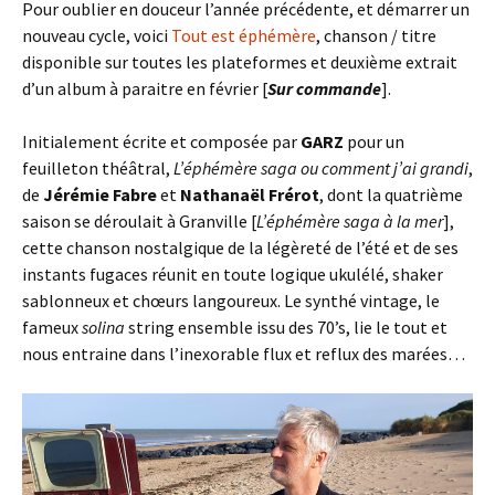
Pour oublier en douceur l’année précédente, et démarrer un
nouveau cycle, voici
Tout est éphémère
, chanson / titre
disponible sur toutes les plateformes et deuxième extrait
d’un album à paraitre en février [
Sur commande
].
Initialement écrite et composée par
GARZ
pour un
feuilleton théâtral,
L’éphémère saga ou comment j’ai grandi
,
de
Jérémie Fabre
et
Nathanaël Frérot
, dont la quatrième
saison se déroulait à Granville [
L’éphémère saga à la mer
],
cette chanson nostalgique de la légèreté de l’été et de ses
instants fugaces réunit en toute logique ukulélé, shaker
sablonneux et chœurs langoureux. Le synthé vintage, le
fameux
solina
string ensemble issu des 70’s, lie le tout et
nous entraine dans l’inexorable flux et reflux des marées…