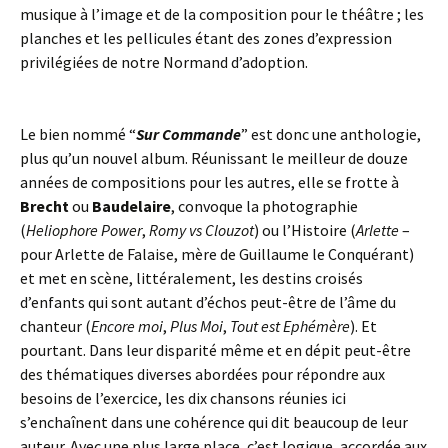
musique à l’image et de la composition pour le théâtre ; les
planches et les pellicules étant des zones d’expression
privilégiées de notre Normand d’adoption.
Le bien nommé “
Sur Commande
” est donc une anthologie,
plus qu’un nouvel album. Réunissant le meilleur de douze
années de compositions pour les autres, elle se frotte à
Brecht
ou
Baudelaire
, convoque la photographie
(
Heliophore Power
,
Romy vs Clouzot
) ou l’Histoire (
Arlette
–
pour Arlette de Falaise, mère de Guillaume le Conquérant)
et met en scène, littéralement, les destins croisés
d’enfants qui sont autant d’échos peut-être de l’âme du
chanteur (
Encore moi
,
Plus Moi
,
Tout est Ephémère
). Et
pourtant. Dans leur disparité même et en dépit peut-être
des thématiques diverses abordées pour répondre aux
besoins de l’exercice, les dix chansons réunies ici
s’enchaînent dans une cohérence qui dit beaucoup de leur
auteur. Avec une plus large place, c’est logique, accordée aux