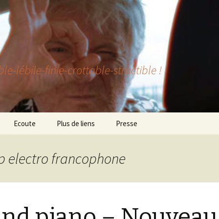
lébile-finie-crottable-structible !
Ecoute
Plus de liens
Presse
op electro francophone
nd piano – Nouveau