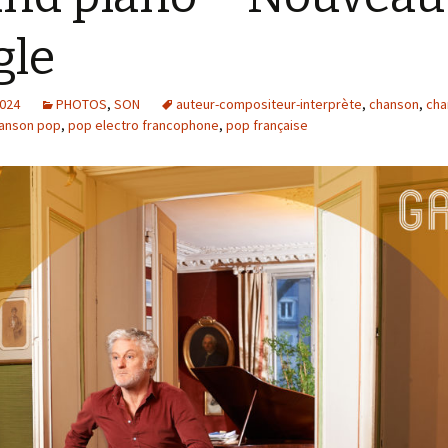
gle
2024
PHOTOS
,
SON
auteur-compositeur-interprète
,
chanson
,
cha
anson pop
,
pop electro francophone
,
pop française