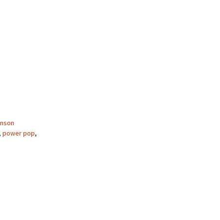
anson
,
power pop
,