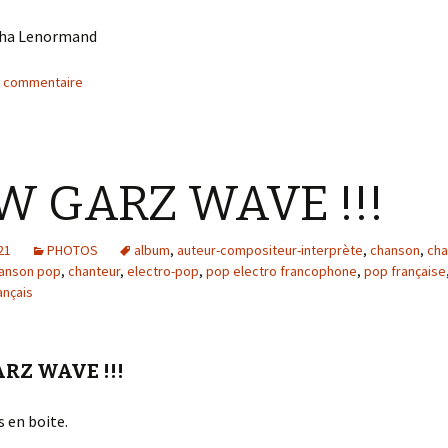
cha Lenormand
n commentaire
W GARZ WAVE !!!
21
PHOTOS
album
,
auteur-compositeur-interprète
,
chanson
,
ch
anson pop
,
chanteur
,
electro-pop
,
pop electro francophone
,
pop française
ançais
RZ WAVE !!!
s en boite.