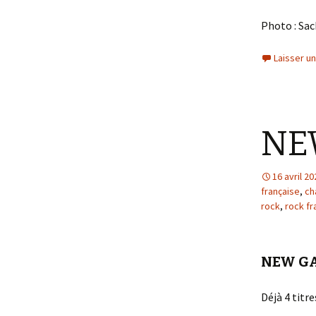
Photo : Sa
Laisser u
NE
16 avril 20
française
,
ch
rock
,
rock fr
NEW GA
Déjà 4 titre