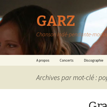
GARZ
Chanson Indé-pendante-modable-
Aller
A propos
Concerts
Discographie
au
contenu
Archives par mot-clé : p
Gra