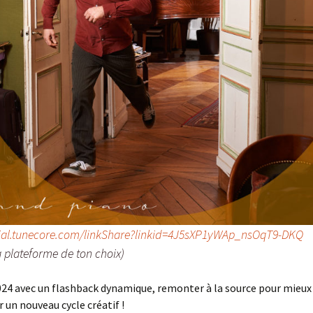
cial.tunecore.com/linkShare?linkid=4J5sXP1yWAp_nsOqT9-DKQ
la plateforme de ton choix)
24 avec un flashback dynamique, remonter à la source pour mieux
r un nouveau cycle créatif !