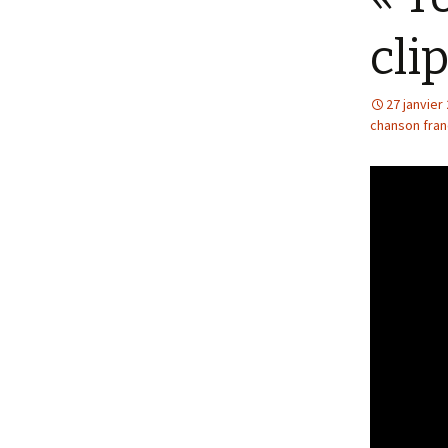
clip
27 janvier
chanson fran