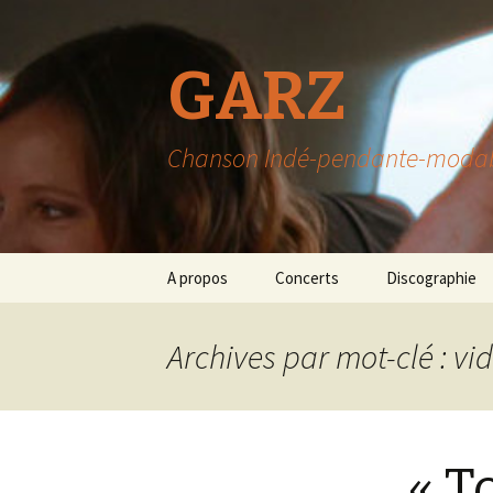
GARZ
Chanson Indé-pendante-modable-
Aller
A propos
Concerts
Discographie
au
contenu
Archives par mot-clé : v
« T