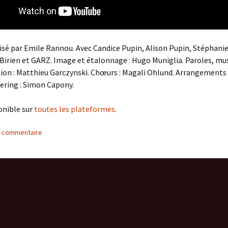
lisé par Emile Rannou. Avec Candice Pupin, Alison Pupin, Stéphani
irien et GARZ. Image et étalonnage : Hugo Muniglia. Paroles, mu
ion : Matthieu Garczynski. Chœurs : Magali Ohlund. Arrangements 
ering : Simon Capony.
onible sur
toutes les plateformes
.
n commentaire