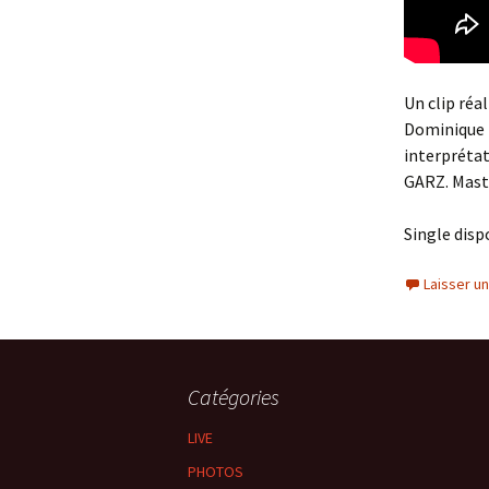
Un clip réa
Dominique B
interprétat
GARZ. Mast
Single disp
Laisser u
Catégories
LIVE
PHOTOS