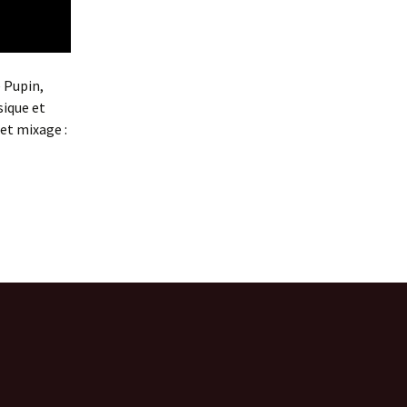
e Pupin,
sique et
et mixage :