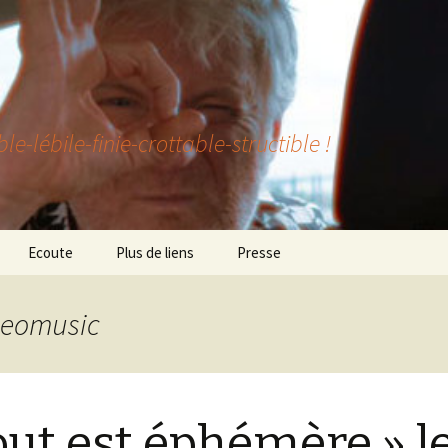
lébile-finie-crottable-structible !
Ecoute
Plus de liens
Presse
ideomusic
out est éphémère » l