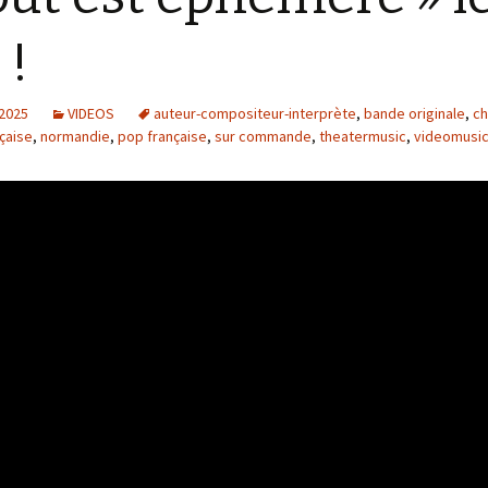
 !
 2025
VIDEOS
auteur-compositeur-interprète
,
bande originale
,
c
çaise
,
normandie
,
pop française
,
sur commande
,
theatermusic
,
videomusi