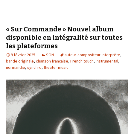
« Sur Commande » Nouvel album
disponible en intégralité sur toutes
les plateformes
9 février 2025
SON
auteur-compositeur-interprète
,
bande originale
,
chanson française
,
French touch
,
instrumental
,
normandie
,
synchro
,
theater music