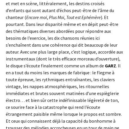
et met en scène, littéralement, les destins croisés
d’enfants qui sont autant d’échos peut-être de l’âme du
chanteur (
Encore moi
,
Plus Moi
,
Tout est Ephémère
). Et
pourtant. Dans leur disparité même et en dépit peut-être
des thématiques diverses abordées pour répondre aux
besoins de l’exercice, les dix chansons réunies ici
s’enchaînent dans une cohérence qui dit beaucoup de leur
auteur. Avec une plus large place, c’est logique, accordée aux
instrumentaux (dont le très efficace morceau d’ouverture),
le disque s’écoute finalement comme un album de
GARZ
. Il
en a tout du moins les marques de fabrique : le flegme à
toute épreuve, les rythmiques entraînantes, les claviers
vintage, les nappes atmosphériques, les ritournelles
immédiates et brutes souvent matinées d’une espièglerie
électro… et bien sûr cette indéfinissable légèreté de ton,
ce sourire face à la catastrophe qui rend l’écoute
étrangement paisible même lorsque le propos est sombre.
Et ceux qui connaissent déjà la capacité du bonhomme à
trousser des mélodies accrocheuses en un tour de main ne