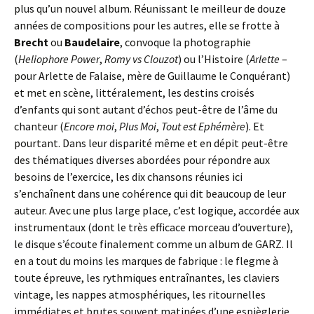
plus qu’un nouvel album. Réunissant le meilleur de douze
années de compositions pour les autres, elle se frotte à
Brecht
ou
Baudelaire
, convoque la photographie
(
Heliophore Power
,
Romy vs Clouzot
) ou l’Histoire (
Arlette
–
pour Arlette de Falaise, mère de Guillaume le Conquérant)
et met en scène, littéralement, les destins croisés
d’enfants qui sont autant d’échos peut-être de l’âme du
chanteur (
Encore moi
,
Plus Moi
,
Tout est Ephémère
). Et
pourtant. Dans leur disparité même et en dépit peut-être
des thématiques diverses abordées pour répondre aux
besoins de l’exercice, les dix chansons réunies ici
s’enchaînent dans une cohérence qui dit beaucoup de leur
auteur. Avec une plus large place, c’est logique, accordée aux
instrumentaux (dont le très efficace morceau d’ouverture),
le disque s’écoute finalement comme un album de GARZ. Il
en a tout du moins les marques de fabrique : le flegme à
toute épreuve, les rythmiques entraînantes, les claviers
vintage, les nappes atmosphériques, les ritournelles
immédiates et brutes souvent matinées d’une espièglerie