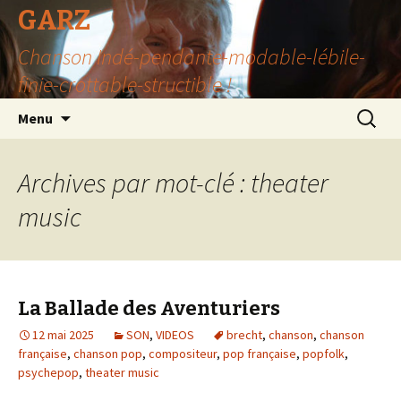
GARZ
Chanson Indé-pendante-modable-lébile-
finie-crottable-structible !
Aller
Recherc
Menu
au
contenu
Archives par mot-clé : theater
music
La Ballade des Aventuriers
12 mai 2025
SON
,
VIDEOS
brecht
,
chanson
,
chanson
française
,
chanson pop
,
compositeur
,
pop française
,
popfolk
,
psychepop
,
theater music