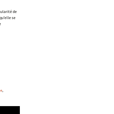
ularité de
u’elle se
e
ve
,