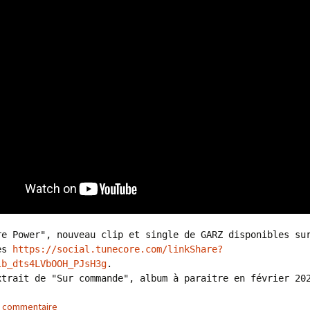
re Power", nouveau clip et single de GARZ disponibles sur
es 
https://social.tunecore.com/linkShare?
lb_dts4LVbOOH_PJsH3g
. 

xtrait de "Sur commande", album à paraitre en février 20
n commentaire