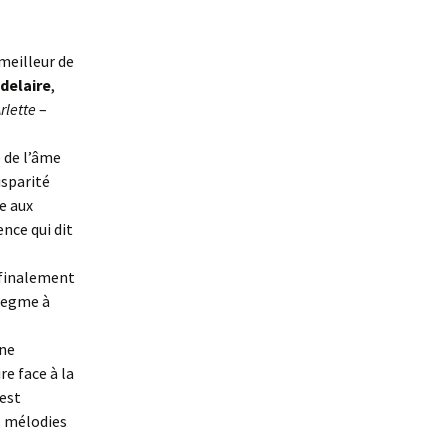
meilleur de
delaire
,
rlette
–
e de l’âme
isparité
e aux
ence qui dit
 finalement
flegme à
une
re face à la
est
s mélodies