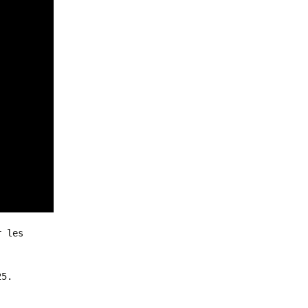
 les 
25.