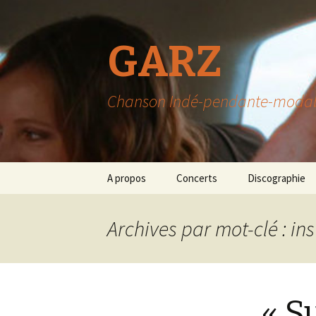
GARZ
Chanson Indé-pendante-modable-
Aller
A propos
Concerts
Discographie
au
contenu
Archives par mot-clé : in
« S