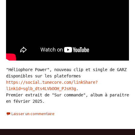
"Héliophore Power", nouveau clip et single de GARZ 
disponibles sur les plateformes 
https://social.tunecore.com/linkShare?
linkid=sglb_dts4LVbOOH_PJsH3g
. 

Premier extrait de "Sur commande", album à paraitre 
en février 2025.
Laisser un commentaire