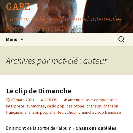
GARZ
Chanson Indé-pendante-modable-lébile-
finie-crottable-structible !
Aller
Recherc
Menu
au
contenu
Archives par mot-clé : auteur
Le clip de Dimanche
27 mars 2023
VIDEOS
auteur
,
auteur-compositeur-
interprète
,
avranches
,
casio pop
,
casiotone
,
chanson
,
chanson
française
,
chanson pop
,
chanteur
,
chopin
,
manche
,
pop française
En amont de la sortie de l’album «
Chansons oubliées