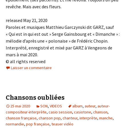
revêche. Mais avec des fleurs.
released May 21, 2020
Paroles et musiques Matthieu Garczynski dit GARZ, sauf
« Qui est in qui est out » Serge Gainsbourg et « Dimanche » :
mélodie d’après une « polonaise » de Frédéric Chopin.
Interprété, enregistré et mixé par GARZ à Vengeons de
mars à mai 2020.
© all rights reserved
Laisser un commentaire
Chansons oubliées
25 mai 2020
SON
,
VIDEOS
album
,
auteur
,
auteur-
compositeur-interprète
,
casio session
,
casiotone
,
chanson
,
chanson française
,
chanson pop
,
chanteur
,
interprète
,
manche
,
normandie
,
pop française
,
teaser vidéo