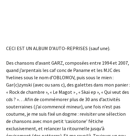
CECI EST UN ALBUM D’AUTO-REPRISES (sauf une).
Des chansons d’avant GARZ, composées entre 1994 et 2007,
quand j’arpentais les caf conc de Paname et les MJC des
Yvelines sous le nom d’OBLOMOV, puis sous le mien :
Gar(c)zynski (avec ou sans c), des galettes dans mon panier :
« Rock de chambre », « Le Magot » , « Skaï ep », « Qui veut des
cds ? »… Afin de commémorer plus de 30 ans d’activités
souterraines (j’ai commencé mineur), une fois n’est pas
coutume, je me suis fixé un dogme : revisiter une sélection
de chansons avec mon petit ‘casiotone’ fétiche
exclusivement, et relancer la ritournelle jusqu’à
épuisement (des patterns). Et me revoilà. Toujours un peu