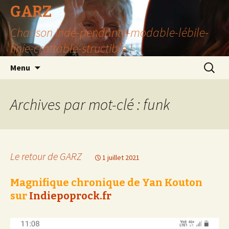
GARZ
Chanson Indé-pendante-modable-lébile-
finie-crottable-structible !
Aller
Recherc
Menu
au
contenu
Archives par mot-clé : funk
Le retour de GARZ
1 juillet 2021
Magnifique chronique de Yan Kouton
sur
Indiepoprock.fr