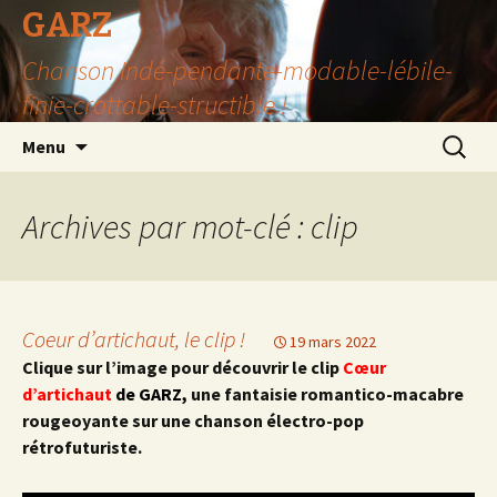
GARZ
Chanson Indé-pendante-modable-lébile-
finie-crottable-structible !
Aller
Recherc
Menu
au
contenu
Archives par mot-clé : clip
Coeur d’artichaut, le clip !
19 mars 2022
Clique sur l’image pour découvrir le clip
Cœur
d’artichaut
de GARZ,
une fantaisie romantico-macabre
rougeoyante sur une chanson électro-pop
rétrofuturiste.