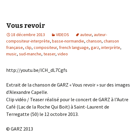
Vous revoir
18 décembre 2013
VIDEOS
auteur
,
auteur-
compositeur-interprète
,
basse-normandie
,
chanson
,
chanson
française
,
clip
,
compositeur
,
french language
,
garz
,
interprète
,
music
,
sud-manche
,
teaser
,
video
http://youtu.be/lCH_dL7Cgfs
Extrait de la chanson de GARZ « Vous revoir » sur des images
d’Alexandre Capelle.
Clip vidéo / Teaser réalisé pour le concert de GARZ à l’Autre
Café (Lac de la Roche Qui Boit) à Saint-Laurent de
Terregatte (50) le 12 octobre 2013.
© GARZ 2013