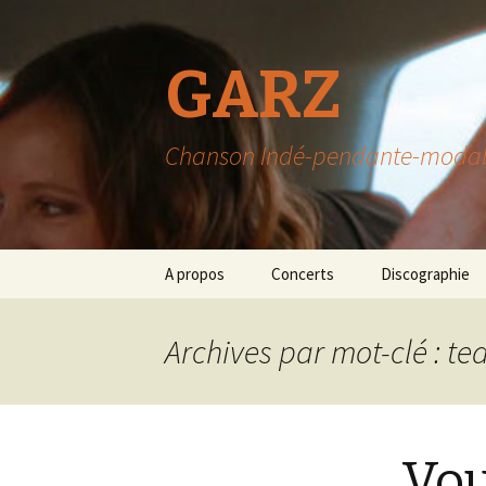
GARZ
Chanson Indé-pendante-modable-
Aller
A propos
Concerts
Discographie
au
contenu
Archives par mot-clé : te
Vou