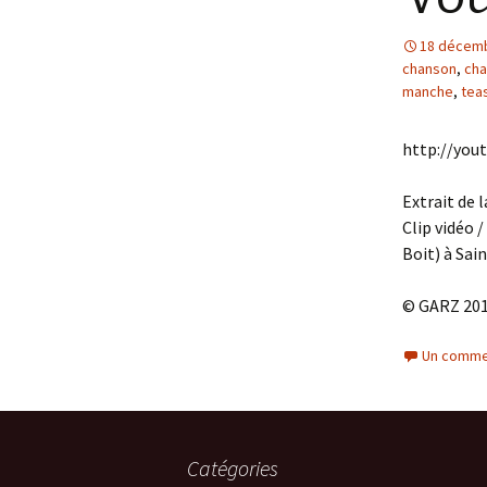
18 décem
chanson
,
cha
manche
,
tea
http://you
Extrait de 
Clip vidéo 
Boit) à Sai
© GARZ 20
Un comme
Catégories