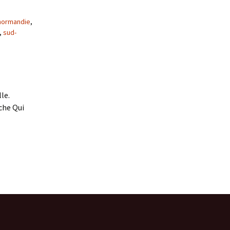
normandie
,
,
sud-
le.
oche Qui