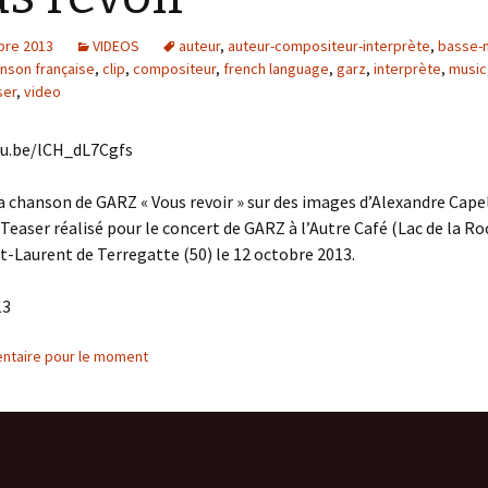
bre 2013
VIDEOS
auteur
,
auteur-compositeur-interprète
,
basse-
nson française
,
clip
,
compositeur
,
french language
,
garz
,
interprète
,
music
ser
,
video
tu.be/lCH_dL7Cgfs
la chanson de GARZ « Vous revoir » sur des images d’Alexandre Capel
/ Teaser réalisé pour le concert de GARZ à l’Autre Café (Lac de la R
nt-Laurent de Terregatte (50) le 12 octobre 2013.
13
ntaire pour le moment