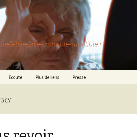
lébile-finie-crottable-structible !
Ecoute
Plus de liens
Presse
aser
s revoir