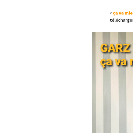
«
ça va mi
télécharge