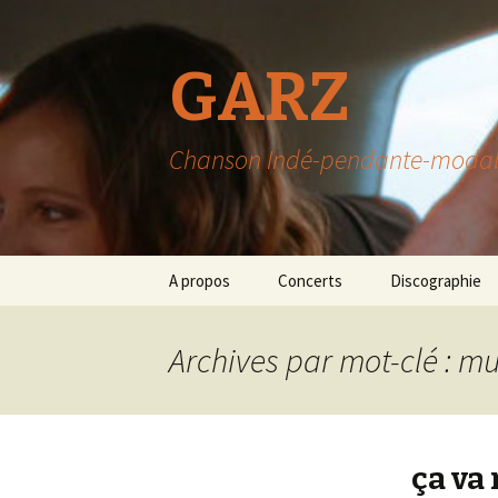
GARZ
Chanson Indé-pendante-modable-
Aller
A propos
Concerts
Discographie
au
contenu
Archives par mot-clé : mu
ça va