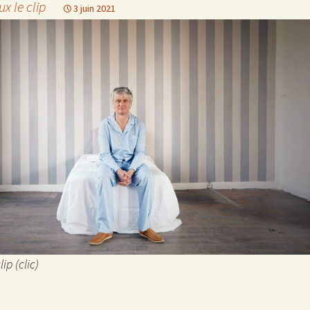
x le clip
3 juin 2021
ip (clic)