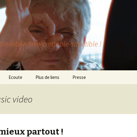
lébile-finie-crottable-structible !
Ecoute
Plus de liens
Presse
sic video
 mieux partout !