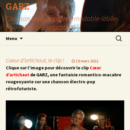
GARZ
Chanson Indé-pendante-modable-lébile-
finie-crottable-structible !
Aller
Recherc
Menu
au
contenu
Coeur d’artichaut, le clip !
19 mars 2022
Clique sur l’image pour découvrir le clip
Cœur
d’artichaut
de GARZ,
une fantaisie romantico-macabre
rougeoyante sur une chanson électro-pop
rétrofuturiste.