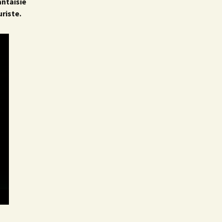
antaisie
riste.