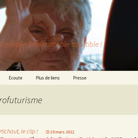
lébile-finie-crottable-structible !
Ecoute
Plus de liens
Presse
trofuturisme
tichaut, le clip !
19 mars 2022