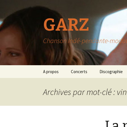
GARZ
Chanson Indé-pendante-modable-
Aller
A propos
Concerts
Discographie
au
contenu
Archives par mot-clé : vi
La 