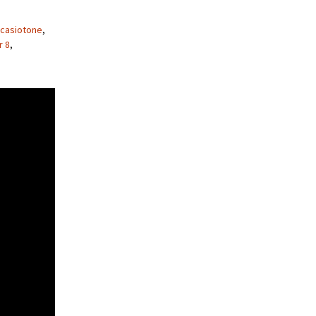
casiotone
,
r 8
,