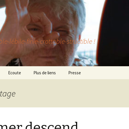
lébile-finie-crottable-structible !
Ecoute
Plus de liens
Presse
ntage
mer descend…