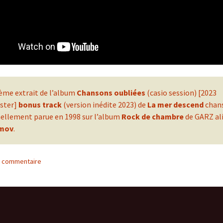
ème extrait de l’album
Chansons oubliées
(casio session) [2023
ster]
bonus track
(version inédite 2023) de
La mer descend
chan
nellement parue en 1998 sur l’album
Rock de chambre
de GARZ al
mov
.
n commentaire