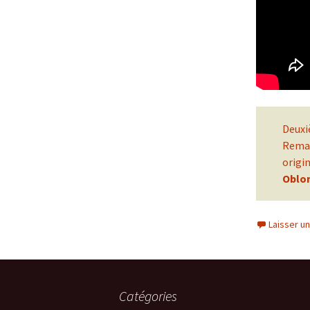
Deuxi
Rema
origi
Oblo
Laisser u
Catégories