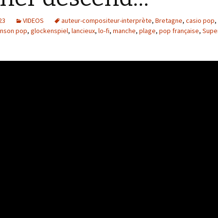
23
VIDEOS
auteur-compositeur-interprète
,
Bretagne
,
casio pop
,
nson pop
,
glockenspiel
,
lancieux
,
lo-fi
,
manche
,
plage
,
pop française
,
Supe