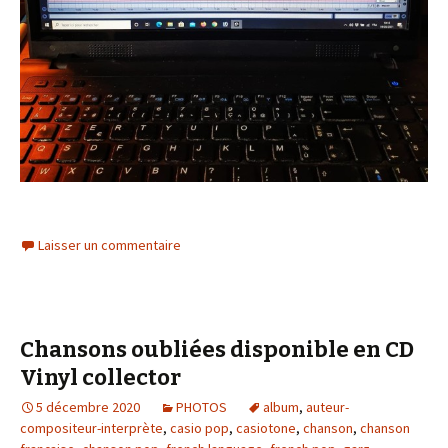
Laisser un commentaire
Chansons oubliées disponible en CD
Vinyl collector
5 décembre 2020
PHOTOS
album
,
auteur-
compositeur-interprète
,
casio pop
,
casiotone
,
chanson
,
chanson