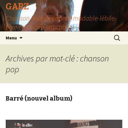
GARZ
Chanson Indé-pendante-modable-lébile-
finie-crottable-structible !
Aller
Recherc
Menu
au
contenu
Archives par mot-clé : chanson
pop
Barré (nouvel album)