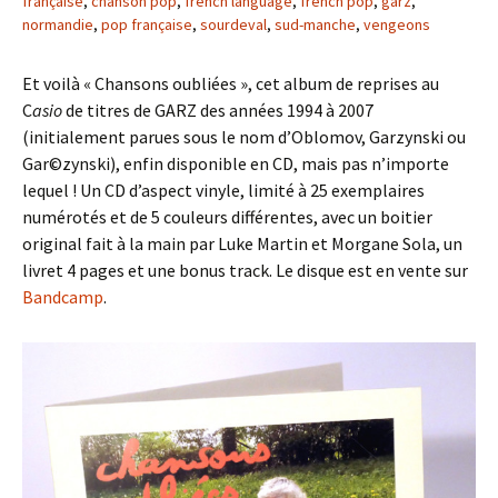
française
,
chanson pop
,
french language
,
french pop
,
garz
,
normandie
,
pop française
,
sourdeval
,
sud-manche
,
vengeons
Et voilà « Chansons oubliées », cet album de reprises au
C
asio
de titres de GARZ des années 1994 à 2007
(initialement parues sous le nom d’Oblomov, Garzynski ou
Gar©zynski), enfin disponible en CD, mais pas n’importe
lequel ! Un CD d’aspect vinyle, limité à 25 exemplaires
numérotés et de 5 couleurs différentes, avec un boitier
original fait à la main par Luke Martin et Morgane Sola, un
livret 4 pages et une bonus track. Le disque est en vente sur
Bandcamp
.