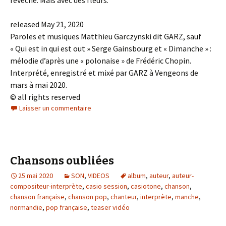
released May 21, 2020
Paroles et musiques Matthieu Garczynski dit GARZ, sauf
« Qui est in qui est out » Serge Gainsbourg et « Dimanche » :
mélodie d’après une « polonaise » de Frédéric Chopin.
Interprété, enregistré et mixé par GARZ à Vengeons de
mars à mai 2020.
© all rights reserved
Laisser un commentaire
Chansons oubliées
25 mai 2020
SON
,
VIDEOS
album
,
auteur
,
auteur-
compositeur-interprète
,
casio session
,
casiotone
,
chanson
,
chanson française
,
chanson pop
,
chanteur
,
interprète
,
manche
,
normandie
,
pop française
,
teaser vidéo