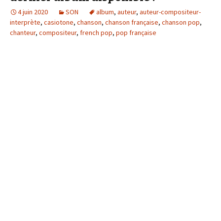
4 juin 2020
SON
album
,
auteur
,
auteur-compositeur-
interprète
,
casiotone
,
chanson
,
chanson française
,
chanson pop
,
chanteur
,
compositeur
,
french pop
,
pop française