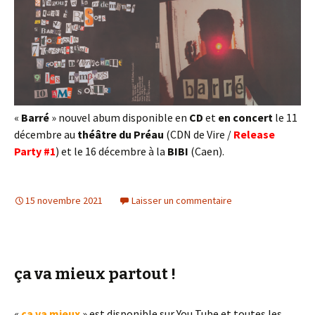
«
Barré
» nouvel abum disponible en
CD
et
en concert
le 11
décembre au
théâtre du
Préau
(CDN de Vire /
Release
Party #1
) et le 16 décembre à la
BIBI
(Caen).
15 novembre 2021
Laisser un commentaire
ça va mieux partout !
«
ça va mieux
» est disponible sur You Tube et toutes les