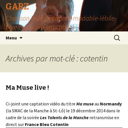
GARZ
Chanson Indé-pendante-modable-lébile-
finie-crottable-structible !
Aller
Recherc
Menu
au
contenu
Archives par mot-clé : cotentin
Ma Muse live !
Ci-joint une captation vidéo du titre
Ma muse
au
Normandy
(la SMAC de la Manche à St-Lô) le 19 décembre 2014 dans le
cadre de la soirée
Les Talents de la Manche
retransmise en
direct sur
France Bleu Cotentin