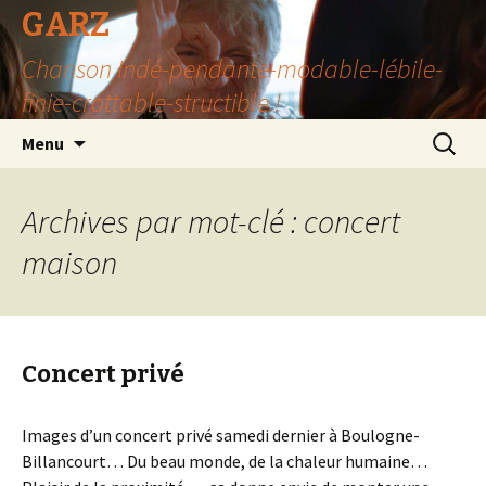
GARZ
Chanson Indé-pendante-modable-lébile-
finie-crottable-structible !
Aller
Recherc
Menu
au
contenu
Archives par mot-clé : concert
maison
Concert privé
Images d’un concert privé samedi dernier à Boulogne-
Billancourt… Du beau monde, de la chaleur humaine…