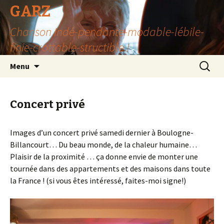
GARZ
Chanson Indé-pendante-modable-lébile-
finie-crottable-structible !
Aller
Recherc
Menu
au
contenu
Concert privé
Images d’un concert privé samedi dernier à Boulogne-
Billancourt… Du beau monde, de la chaleur humaine…
Plaisir de la proximité … ça donne envie de monter une
tournée dans des appartements et des maisons dans toute
la France ! (si vous êtes intéressé, faites-moi signe!)