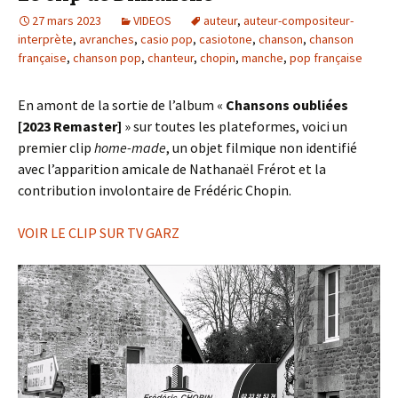
27 mars 2023
VIDEOS
auteur
,
auteur-compositeur-
interprète
,
avranches
,
casio pop
,
casiotone
,
chanson
,
chanson
française
,
chanson pop
,
chanteur
,
chopin
,
manche
,
pop française
En amont de la sortie de l’album «
Chansons oubliées
[2023 Remaster]
» sur toutes les plateformes, voici un
premier clip
home-made
, un objet filmique non identifié
avec l’apparition amicale de Nathanaël Frérot et la
contribution involontaire de Frédéric Chopin.
VOIR LE CLIP SUR TV GARZ