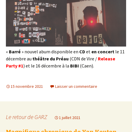
«
Barré
» nouvel abum disponible en
CD
et
en concert
le 11
décembre au
théâtre du
Préau
(CDN de Vire /
Release
Party #1
) et le 16 décembre à la
BIBI
(Caen).
15 novembre 2021
Laisser un commentaire
Le retour de GARZ
1 juillet 2021