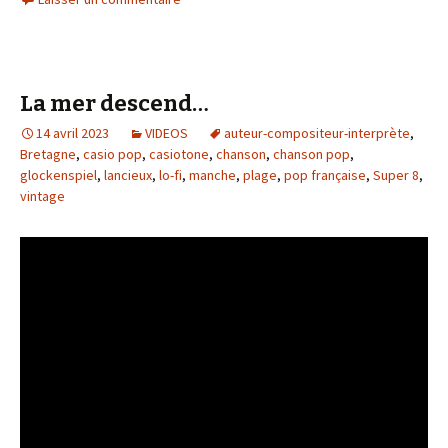
La mer descend…
14 avril 2023
VIDEOS
auteur-compositeur-interprète
,
Bretagne
,
casio pop
,
casiotone
,
chanson
,
chanson pop
,
glockenspiel
,
lancieux
,
lo-fi
,
manche
,
plage
,
pop française
,
Super 8
,
vintage