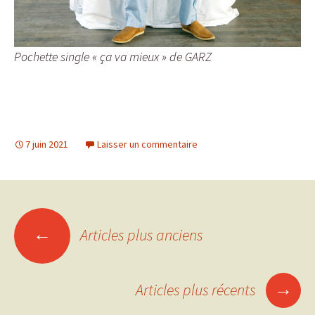
Pochette single « ça va mieux » de GARZ
7 juin 2021
Laisser un commentaire
Navigation
←
Articles plus anciens
des
→
Articles plus récents