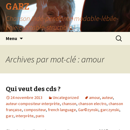
GARZ
Chanson Indé-pendante-modable-lébile-
finie-crottable-structible !
Aller
Recherc
Menu
au
contenu
Archives par mot-clé : amour
Qui veut des cds ?
24 novembre 2013
Uncategorized
amour
,
auteur
,
auteur-compositeur-interprète
,
chanson
,
chanson electro
,
chanson
française
,
compositeur
,
french language
,
Gar©zynski
,
garczynski
,
garz
,
interprète
,
paris