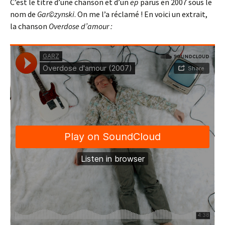
C’est le titre d’une chanson et d’un
ep
parus en 2007 sous le
nom de
Gar©zynski
. On me l’a réclamé ! En voici un extrait,
la chanson
Overdose d’amour :