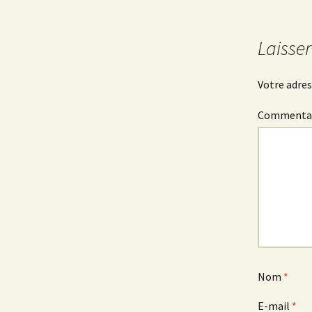
des
Laisse
articles
Votre adres
Commenta
Nom
*
E-mail
*