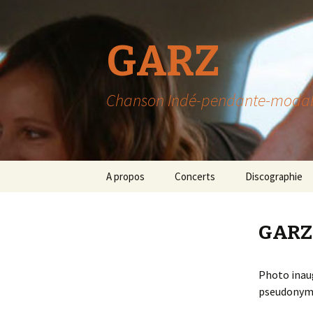
GARZ
Chanson Indé-pendante-modable-
Aller
A propos
Concerts
Discographie
au
contenu
GARZ
Photo inau
pseudonym