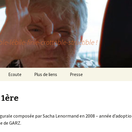
lébile-finie-crottable-structible !
Ecoute
Plus de liens
Presse
 1ère
gurale composée par Sacha Lenormand en 2008 – année d’adoptio
e de GARZ.