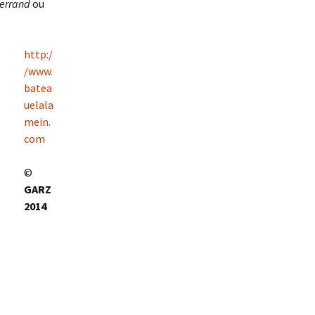
terrand
ou
http:/
/www.
batea
uelala
mein.
com
©
GARZ
2014