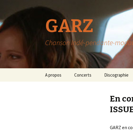
GARZ
Chanson Indé-pendante-modable-
Aller
A propos
Concerts
Discographie
au
contenu
En co
ISSU
GARZ en con