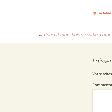
6 octobre
Navigation
←
Concert manchois de sortie d’al
des
Laisse
articles
Votre adres
Commenta