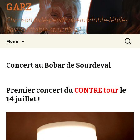
GARZ
Chanson Indé-pendante-modable-lébile-
finie-crottable-structible !
Aller
Recherc
Menu
au
contenu
Concert au Bobar de Sourdeval
Premier concert du
CONTRE
tour
le
14 juillet !