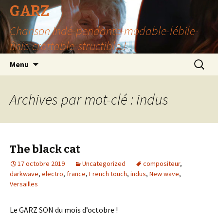
GARZ
Chanson Indé-pendante-modable-lébile-
finie-crottable-structible !
Aller
Recherc
Menu
au
contenu
Archives par mot-clé : indus
The black cat
17 octobre 2019
Uncategorized
compositeur
,
darkwave
,
electro
,
france
,
French touch
,
indus
,
New wave
,
Versailles
Le GARZ SON du mois d’octobre !