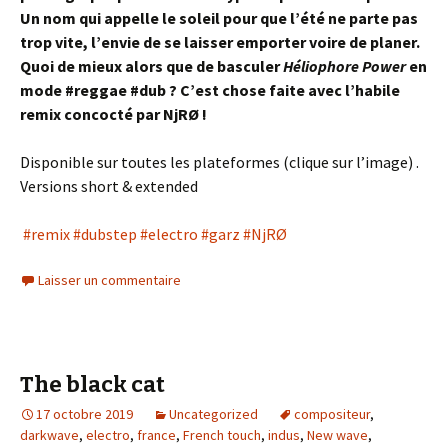
Un nom qui appelle le soleil pour que l’été ne parte pas
trop vite, l’envie de se laisser emporter voire de planer.
Quoi de mieux alors que de basculer
Héliophore Power
en
mode #reggae #dub ? C’est chose faite avec l’habile
remix concocté par NjRØ !
Disponible sur toutes les plateformes (clique sur l’image) .
Versions short & extended
#remix
#dubstep
#electro
#garz
#NjRØ
Laisser un commentaire
The black cat
17 octobre 2019
Uncategorized
compositeur
,
darkwave
,
electro
,
france
,
French touch
,
indus
,
New wave
,