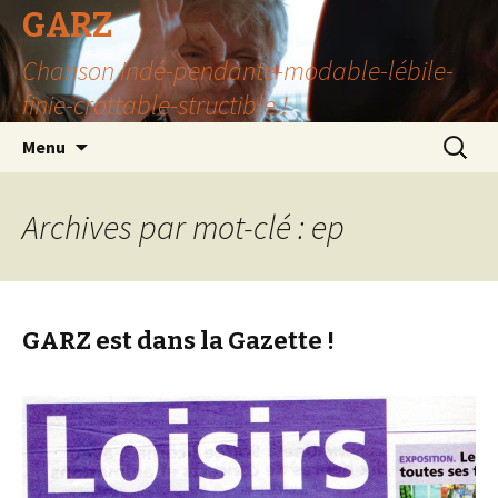
GARZ
Chanson Indé-pendante-modable-lébile-
finie-crottable-structible !
Aller
Recherc
Menu
au
contenu
Archives par mot-clé : ep
GARZ est dans la Gazette !