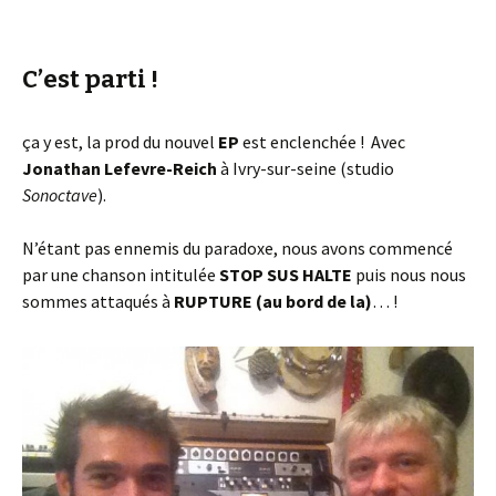
C’est parti !
ça y est, la prod du nouvel
EP
est enclenchée ! Avec
Jonathan Lefevre-Reich
à Ivry-sur-seine (studio
Sonoctave
).
N’étant pas ennemis du paradoxe, nous avons commencé
par une chanson intitulée
STOP SUS HALTE
puis nous nous
sommes attaqués à
RUPTURE (au bord de la)
… !