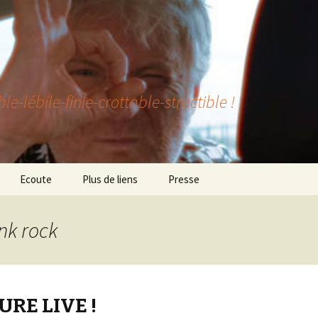
lébile-finie-crottable-structible !
Ecoute
Plus de liens
Presse
nk rock
RE LIVE !