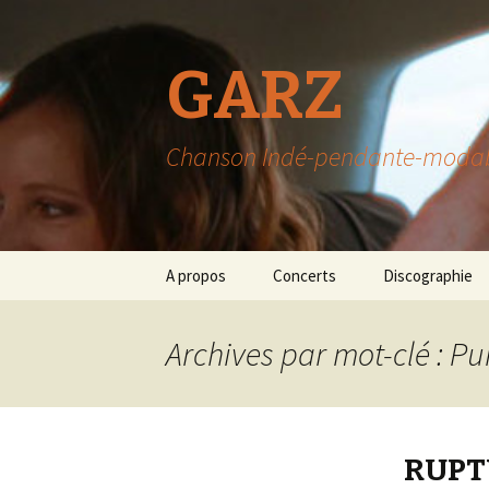
GARZ
Chanson Indé-pendante-modable-
Aller
A propos
Concerts
Discographie
au
contenu
Archives par mot-clé : Pu
RUPTU