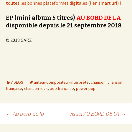
toutes les bonnes plateformes digitales (lien smart url) !
EP (mini album 5 titres)
AU BORD DE LA
disponible depuis le 21 septembre 2018
© 2018 GARZ
VIDEOS
auteur-compositeur-interprète
,
chanson
,
chanson
française
,
chanson rock
,
pop française
,
power pop
Navigation
←
Au bord de la
Visuel AU BORD DE LA
→