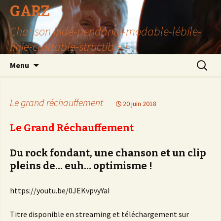
GARZ
Chanson Indé-pendante-modable-lébile-
finie-crottable-structible !
Aller
Recherc
Menu
au
contenu
Le grand réchauffement
20 juin 2018
Le Grand Réchauffement
Du rock fondant, une chanson et un clip
pleins de… euh… optimisme !
https://youtu.be/0JEKvpvyYaI
Titre disponible en streaming et téléchargement sur