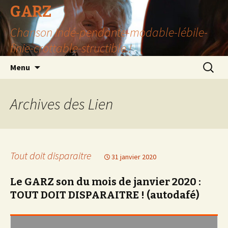
GARZ
Chanson Indé-pendante-modable-lébile-
finie-crottable-structible !
Aller
Recherc
Menu
au
contenu
Archives des
Lien
Tout doit disparaitre
31 janvier 2020
Le GARZ son du mois de janvier 2020 :
TOUT DOIT DISPARAITRE ! (autodafé)