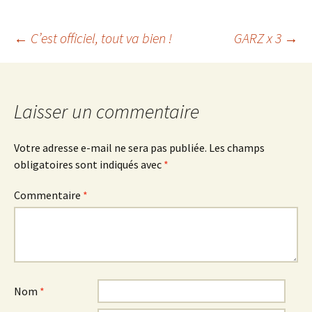
Navigation
←
C’est officiel, tout va bien !
GARZ x 3
→
des
Laisser un commentaire
articles
Votre adresse e-mail ne sera pas publiée.
Les champs
obligatoires sont indiqués avec
*
Commentaire
*
Nom
*