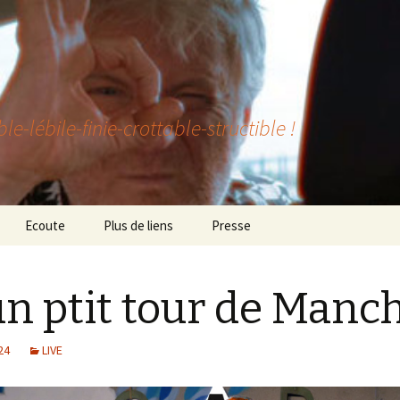
lébile-finie-crottable-structible !
Ecoute
Plus de liens
Presse
un ptit tour de Manch
24
LIVE