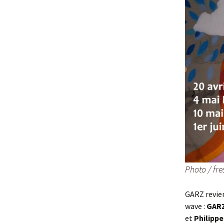
Photo / fr
GARZ revie
wave :
GARZ
et
Philipp