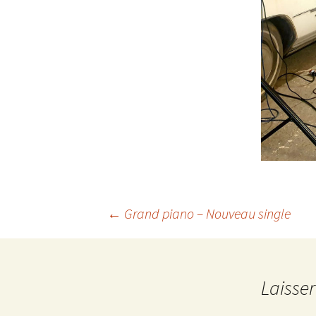
Navigation
←
Grand piano – Nouveau single
des
Laisse
articles