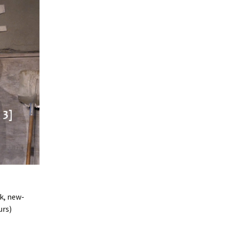
nk, new-
urs)