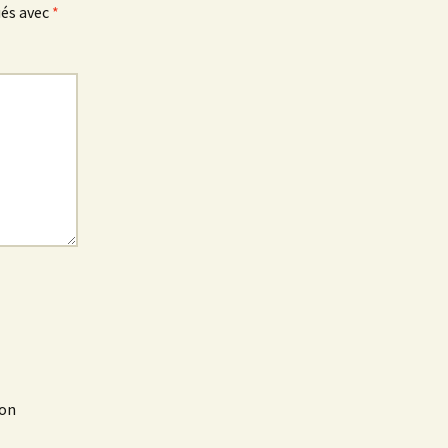
ués avec
*
mon