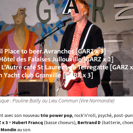
esque : Pauline Bailly au Lieu Commun (Vire Normandie)
nt avec son nouveau
trio power pop
, rock’n’roll, psyché, post-pu
 x 3
=
Hubert Francq
(basse choeurs),
Bertrand D
(batterie, choe
e Mondin
au son.