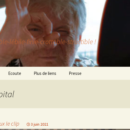
lébile-finie-crottable-structible !
Ecoute
Plus de liens
Presse
pital
x le clip
3 juin 2021