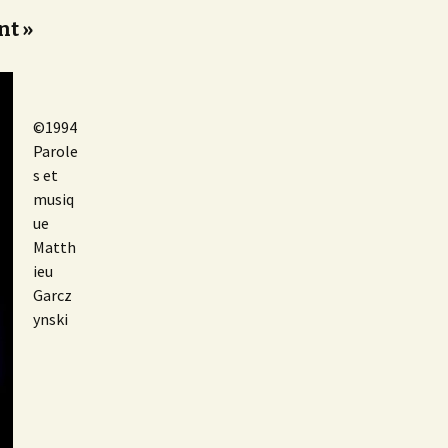
nt »
©1994
Parole
s et
musiq
ue
Matth
ieu
Garcz
ynski