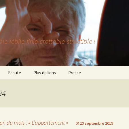
lébile-finie-crottable-structible !
Ecoute
Plus de liens
Presse
94
on du mois : « L’appartement »
20 septembre 2019